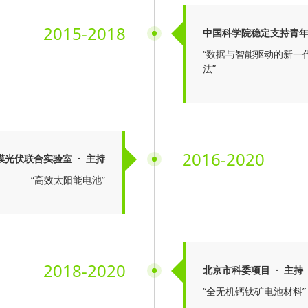
2015-2018
中国科学院稳定支持青年
“数据与智能驱动的新一
法”
2016-2020
膜光伏联合实验室 · 主持
“高效太阳能电池”
2018-2020
北京市科委项目 · 主持
“全无机钙钛矿电池材料”