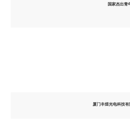
国家杰出青年
厦门丰煜光电科技有