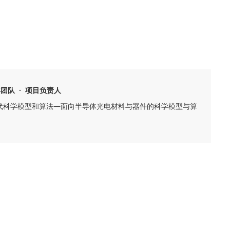
团队 · 项目负责人
代科学模型和算法—面向半导体光电材料与器件的科学模型与算