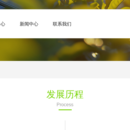
中心
新闻中心
联系我们
发展历程
Process