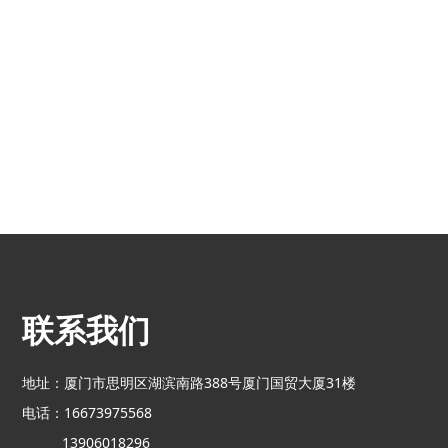
联系我们
地址：厦门市思明区湖滨南路388号厦门国贸大厦31楼
电话：
16673975568
13906018296